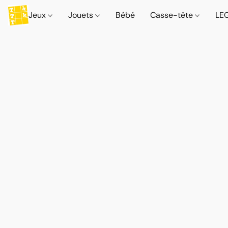
Jeux
Jouets
Bébé
Casse-tête
LE