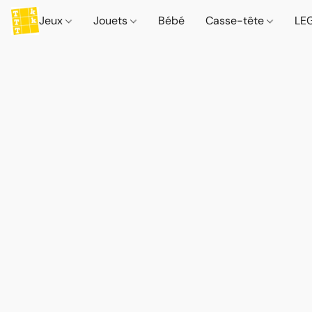
Jeux
Jouets
Bébé
Casse-tête
LE