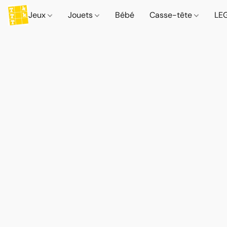
Jeux
Jouets
Bébé
Casse-tête
LE