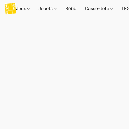
Jeux
Jouets
Bébé
Casse-tête
LE