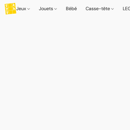
Jeux
Jouets
Bébé
Casse-tête
LE