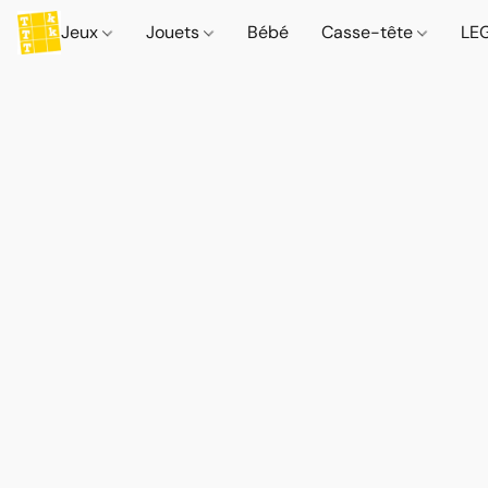
Jeux
Jouets
Bébé
Casse-tête
LE