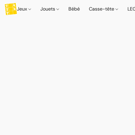
Jeux
Jouets
Bébé
Casse-tête
LE