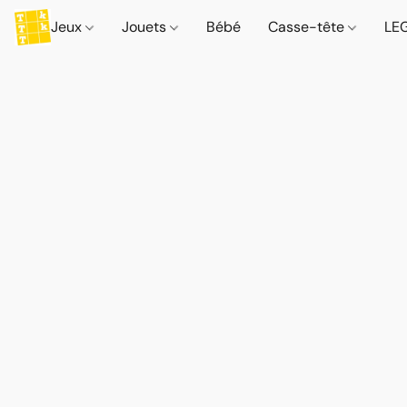
Jeux
Jouets
Bébé
Casse-tête
LE