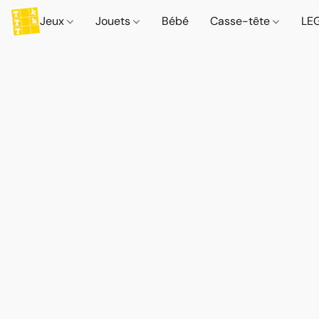
Jeux
Jouets
Bébé
Casse-tête
LE