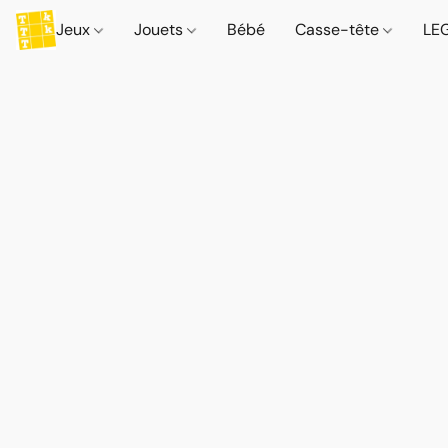
Jeux
Jouets
Bébé
Casse-tête
LE