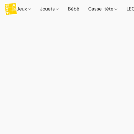
Jeux
Jouets
Bébé
Casse-tête
LE