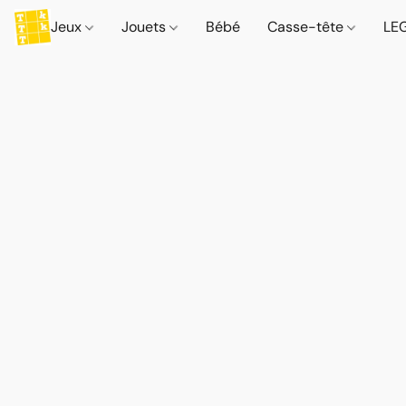
Jeux
Jouets
Bébé
Casse-tête
LE