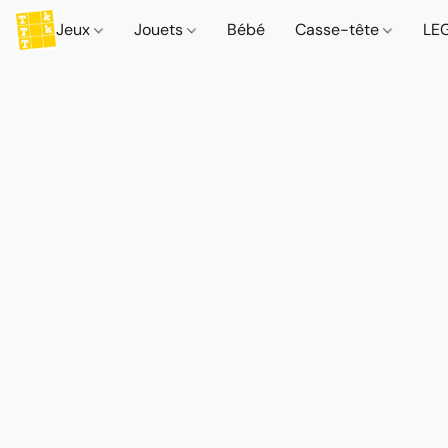
Jeux
Jouets
Bébé
Casse-tête
LE