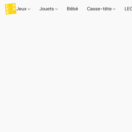
Jeux
Jouets
Bébé
Casse-tête
LE