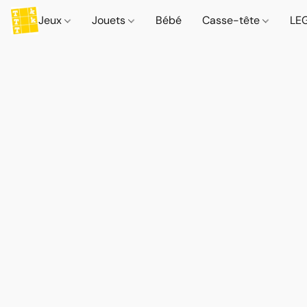
Jeux
Jouets
Bébé
Casse-tête
LE