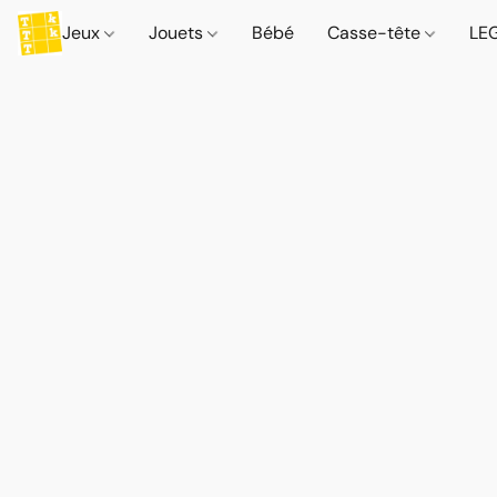
Jeux
Jouets
Bébé
Casse-tête
LE