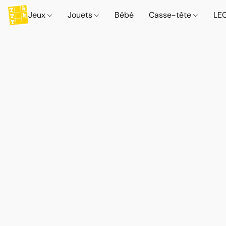
Jeux
Jouets
Bébé
Casse-tête
LE