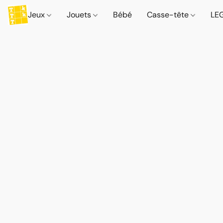
Jeux
Jouets
Bébé
Casse-tête
LE