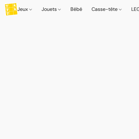
Jeux
Jouets
Bébé
Casse-tête
LE