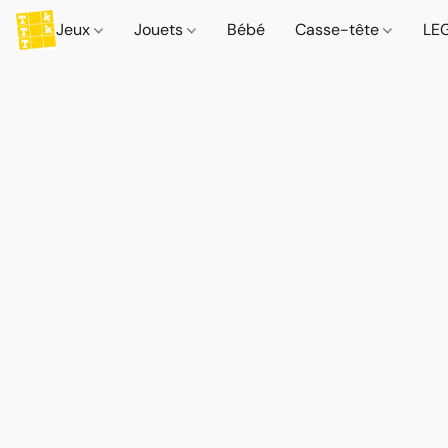
Jeux
Jouets
Bébé
Casse-tête
LE