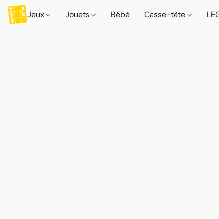
Jeux
Jouets
Bébé
Casse-tête
LE