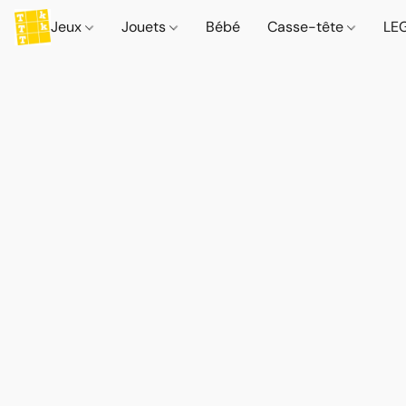
Jeux
Jouets
Bébé
Casse-tête
LE