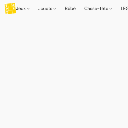
Jeux
Jouets
Bébé
Casse-tête
LE