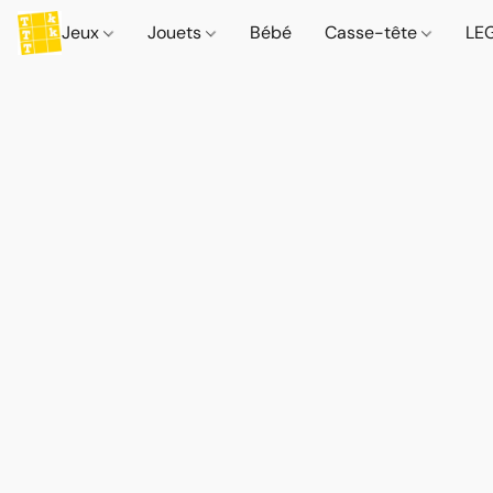
Jeux
Jouets
Bébé
Casse-tête
LE