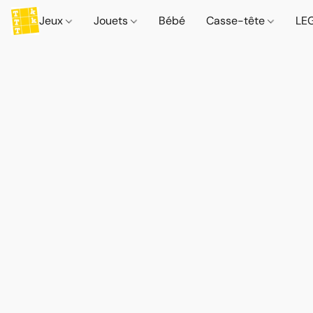
Jeux
Jouets
Bébé
Casse-tête
LE