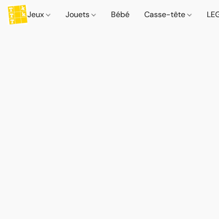
Jeux
Jouets
Bébé
Casse-tête
LE