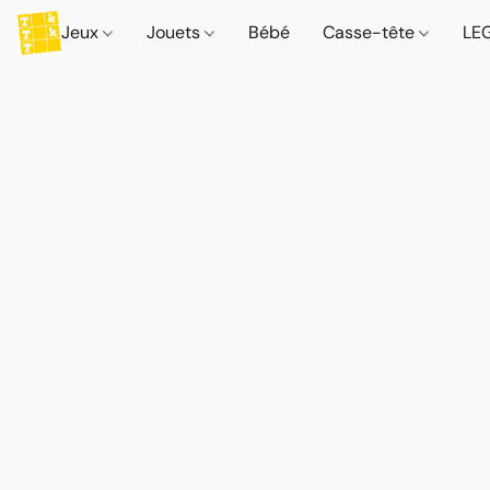
Jeux
Jouets
Bébé
Casse-tête
LE