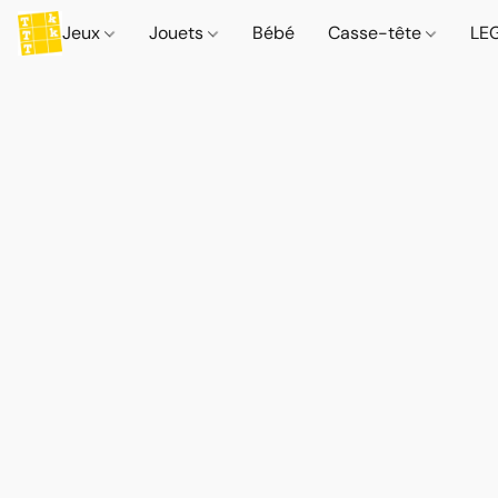
Jeux
Jouets
Bébé
Casse-tête
LE