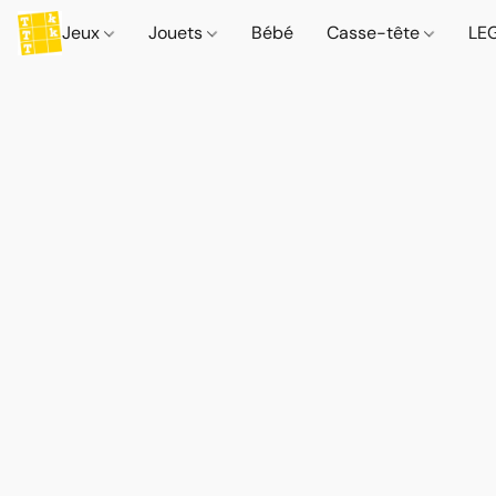
Jeux
Jouets
Bébé
Casse-tête
LE