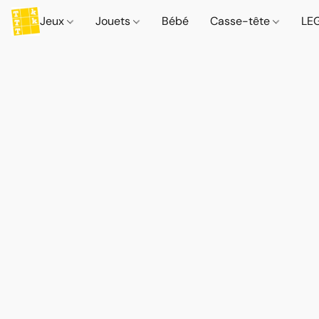
Jeux
Jouets
Bébé
Casse-tête
LE