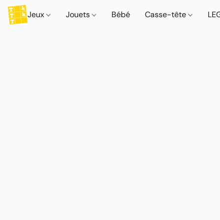
Jeux
Jouets
Bébé
Casse-tête
LE