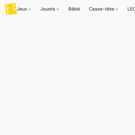
Jeux
Jouets
Bébé
Casse-tête
LE