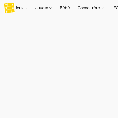
Jeux
Jouets
Bébé
Casse-tête
LE