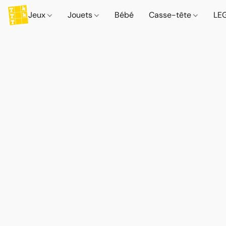
Jeux
Jouets
Bébé
Casse-tête
LE