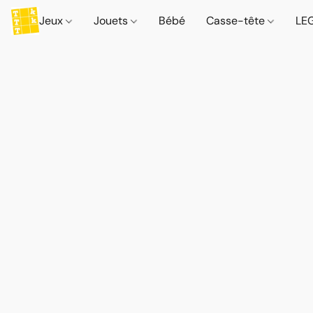
Jeux
Jouets
Bébé
Casse-tête
LE