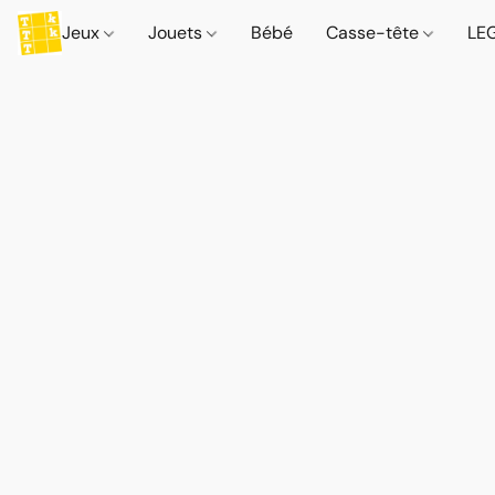
Jeux
Jouets
Bébé
Casse-tête
LE