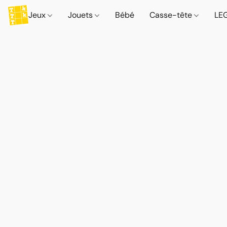
Jeux
Jouets
Bébé
Casse-tête
LE