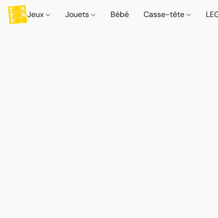
Jeux
Jouets
Bébé
Casse-tête
LE