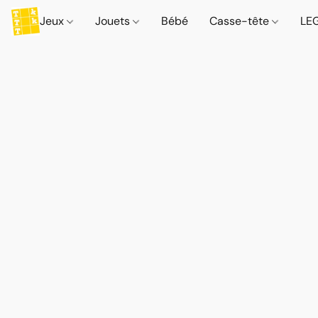
Jeux
Jouets
Bébé
Casse-tête
LE