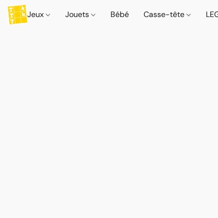
Jeux
Jouets
Bébé
Casse-tête
LE