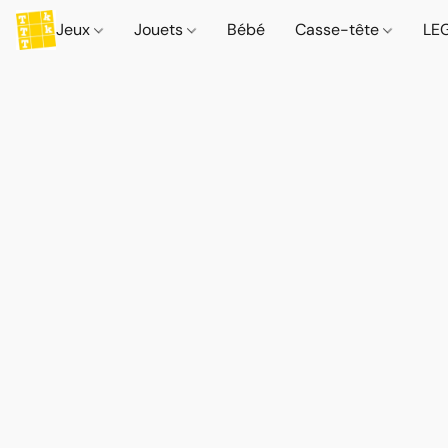
Jeux
Jouets
Bébé
Casse-tête
LE