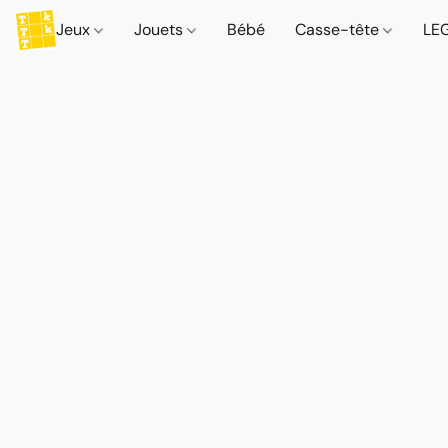
Jeux
Jouets
Bébé
Casse-tête
LE