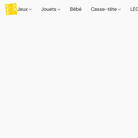
Jeux
Jouets
Bébé
Casse-tête
LE