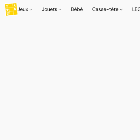
Jeux
Jouets
Bébé
Casse-tête
LE