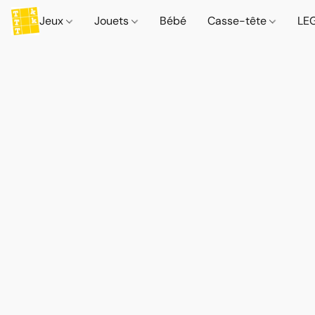
Jeux
Jouets
Bébé
Casse-tête
LE