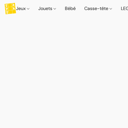
Jeux
Jouets
Bébé
Casse-tête
LE