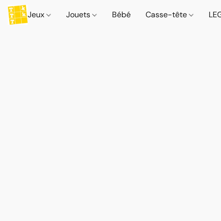
Jeux
Jouets
Bébé
Casse-tête
LE