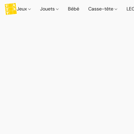
Jeux
Jouets
Bébé
Casse-tête
LE