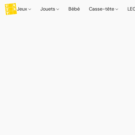
Jeux
Jouets
Bébé
Casse-tête
LE