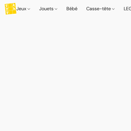
Jeux
Jouets
Bébé
Casse-tête
LE